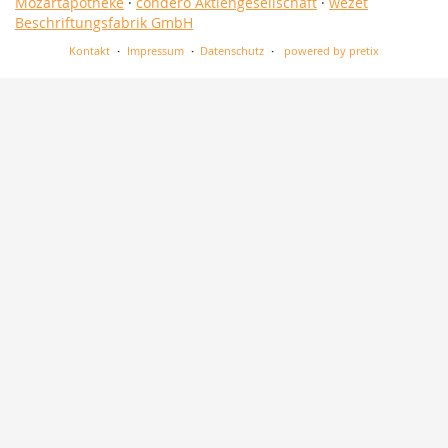
Mozartapotheke
·
condero Aktiengesellschaft
·
wezet
Beschriftungsfabrik GmbH
Kontakt
Impressum
Datenschutz
powered by pretix